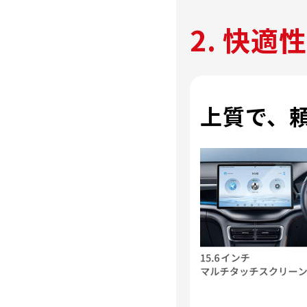
2. 快適性
上質で、