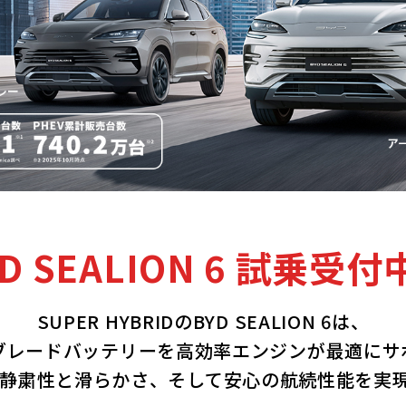
D SEALION 6
試乗受付
SUPER HYBRIDのBYD SEALION 6は、
ブレードバッテリーを
高効率エンジンが最適にサ
な静粛性と滑らかさ、
そして安心の航続性能を実