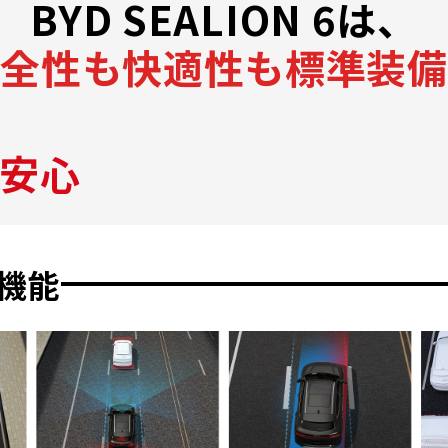
BYD SEALION 6は、
安全性も快適性も
標準装備
と安心
S機能