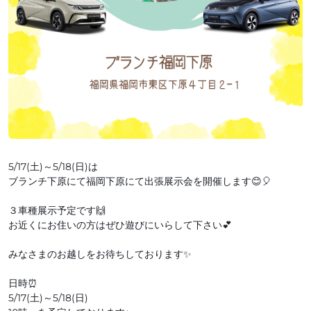
5/17(土)～5/18(日)は
ブランチ下原にて福岡下原にて出張展示会を開催します😊🎈
３車種展示予定です🙌
お近くにお住いの方はぜひ遊びにいらして下さい💕
みなさまのお越しをお待ちしております✨
日時⏰
5/17(土)～5/18(日)