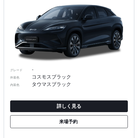
-
グレード
コスモスブラック
外装色
タウマスブラック
内装色
詳しく見る
来場予約