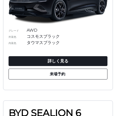
AWD
グレード
コスモスブラック
外装色
タウマスブラック
内装色
詳しく見る
来場予約
BYD SEALION 6