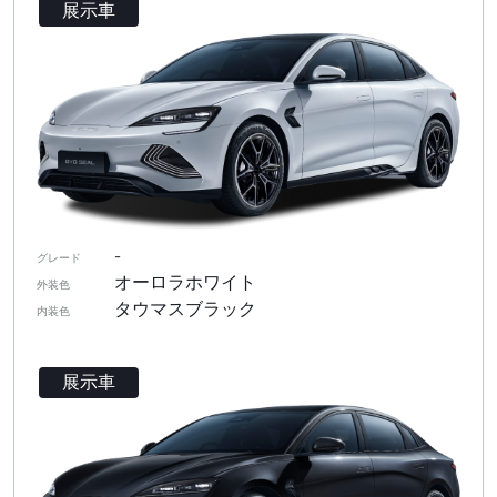
展示車
-
グレード
オーロラホワイト
外装色
タウマスブラック
内装色
展示車