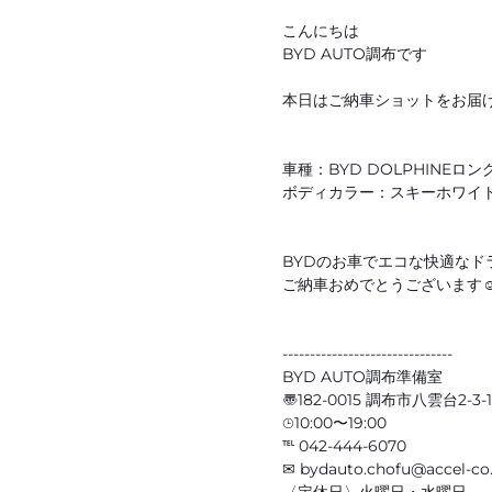
こんにちは
BYD AUTO調布です
本日はご納車ショットをお届
車種：BYD DOLPHINEロ
ボディカラー：スキーホワイト
BYDのお車でエコな快適なド
ご納車おめでとうございます
-------------------------------
BYD AUTO調布準備室
〠182-0015 調布市八雲台2-3-1
⌚︎10:00〜19:00
℡ 042-444-6070
✉︎ bydauto.chofu@accel-co.