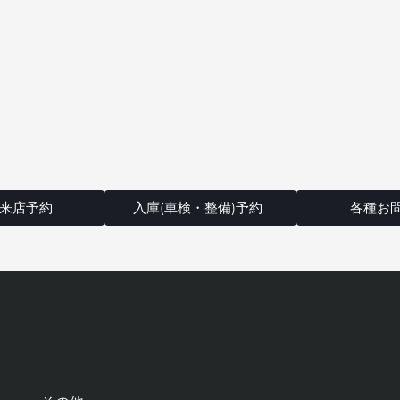
来店予約
入庫(車検・整備)予約
各種お