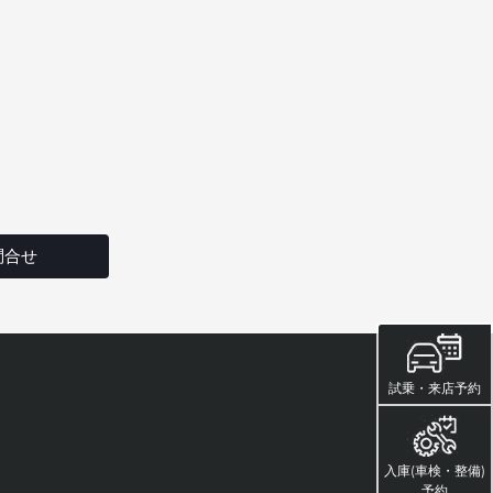
問合せ
試乗・来店予約
入庫(車検・整備)
予約