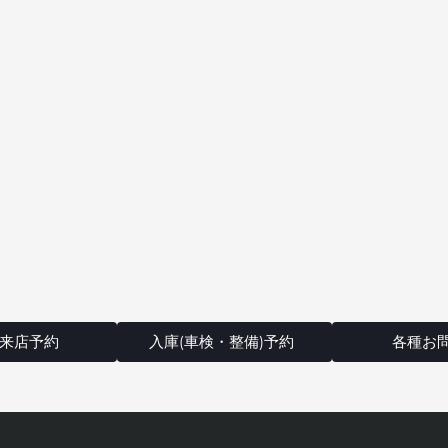
来店予約
入庫(車検・整備)予約
各種お