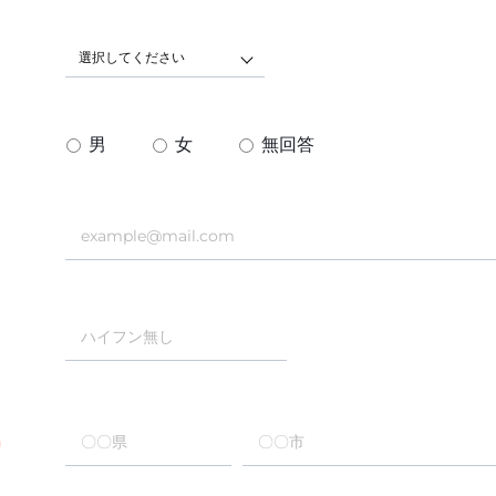
選択してください
男
女
無回答