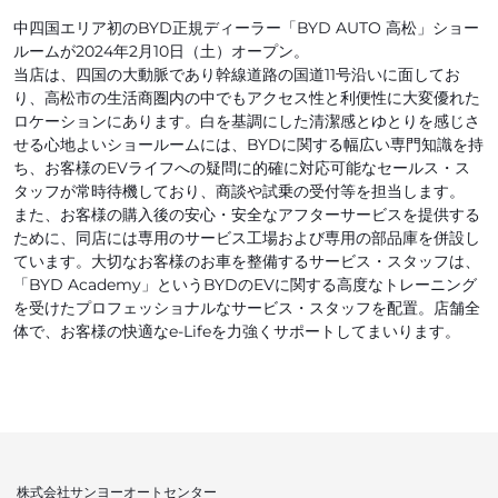
中四国エリア初のBYD正規ディーラー「BYD AUTO 高松」ショー
ルームが2024年2月10日（土）オープン。
当店は、四国の大動脈であり幹線道路の国道11号沿いに面してお
り、高松市の生活商圏内の中でもアクセス性と利便性に大変優れた
ロケーションにあります。白を基調にした清潔感とゆとりを感じさ
せる心地よいショールームには、BYDに関する幅広い専門知識を持
ち、お客様のEVライフへの疑問に的確に対応可能なセールス・ス
タッフが常時待機しており、商談や試乗の受付等を担当します。
また、お客様の購入後の安心・安全なアフターサービスを提供する
ために、同店には専用のサービス工場および専用の部品庫を併設し
ています。大切なお客様のお車を整備するサービス・スタッフは、
「BYD Academy」というBYDのEVに関する高度なトレーニング
を受けたプロフェッショナルなサービス・スタッフを配置。店舗全
体で、お客様の快適なe-Lifeを力強くサポートしてまいります。
株式会社サンヨーオートセンター