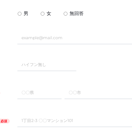
男
女
無回答
必須