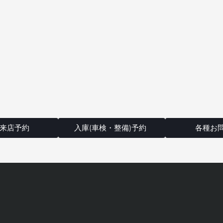
来店予約
入庫(車検・整備)予約
各種お