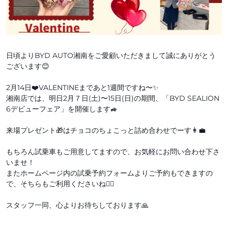
日頃よりBYD AUTO湘南をご愛顧いただきまして誠にありがとう
ございます😊
2月14日❤️VALENTINEまであと1週間ですね〜✨
湘南店では、明日2月７日(土)〜15日(日)の期間、「BYD SEALION
6デビューフェア」を開催します🚙
来場プレゼント🎁はチョコのちょこっと詰め合わせでーす👩‍💼
もちろん試乗車もご用意してますので、お気軽にお問い合わせ下さ
いませ！
またホームページ内の試乗予約フォームよりご予約もできますの
で、そちらもご利用くださいね🙇‍♀️
スタッフ一同、心よりお待ちしております🙏