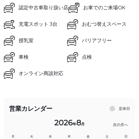
認定中古車取り扱い店
お車でのご来場OK
充電スポット 3台
おむつ替えスペース
授乳室
バリアフリー
車検
点検
オンライン商談対応
営業カレンダー
定休日
2026
8
年
月
次の月へ
月
火
水
木
金
土
日