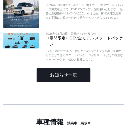
2026年8月1日(土)から8月31日(月)まで、三井アウトレットパ
ーク滋賀竜王にて「BYD EVフェア」を開催いたします。 話
題の新型軽EV「BYD RACCO」をはじめ、BYDの電気自動
車を実際にご覧いただける特別イベントとなっております。
2026年05月31日
店舗からのお知らせ
〈期間限定〉BEV全モデル スタートパッケ
ージ
EVをご検討中の方へ、はじめてのEVライフを安心して始め
ることができるスタートパッケージが登場。 今だけの特別な
キャンペーンを、ぜひお見逃しなく。
お知らせ一覧
車種情報
試乗車・展示車