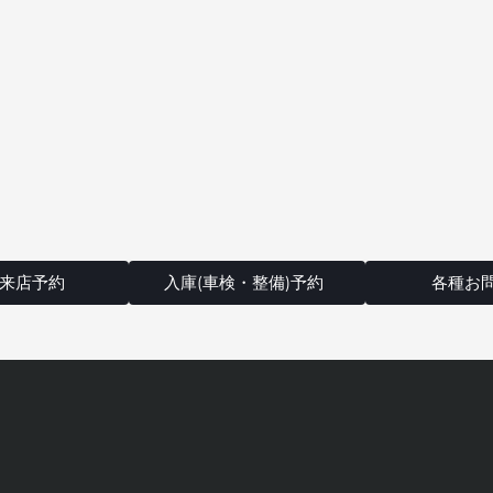
来店予約
入庫(車検・整備)予約
各種お