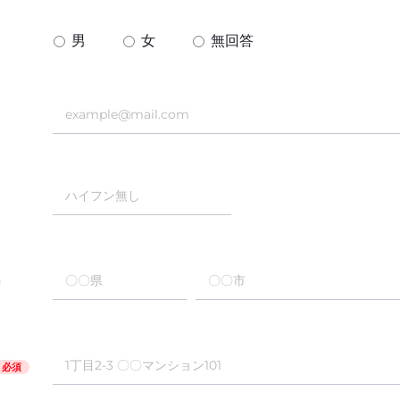
男
女
無回答
必須