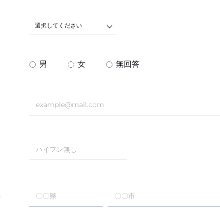
選択してください
男
女
無回答