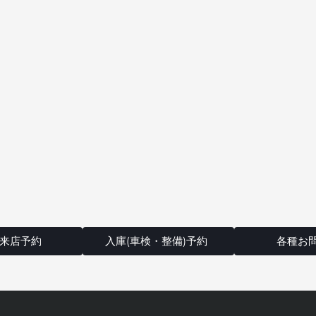
来店予約
入庫(車検・整備)予約
各種お