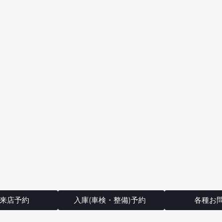
来店予約
入庫(車検・整備)予約
各種お