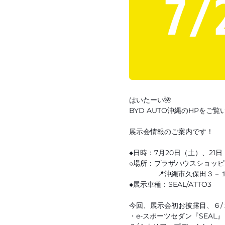
はいたーい🌺
BYD AUTO沖縄のHPを
展示会情報のご案内です！
◆日時：7月20日（土）、21
◇場所：プラザハウスショッピ
📍沖縄市久保田３－１
◆展示車種：SEAL/ATTO3
今回、展示会初お披露目、６/
・e-スポーツセダン『SEAL』