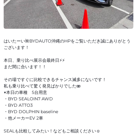
はいたーい🌺BYDAUTO沖縄のHPをご覧いただき誠にありがとう
ございます！
本日、乗り比べ展示会最終日⚡️⚡️
まだ間に合います！！
その場ですぐに比較できるチャンス滅多にないです！
私も乗り比べて驚く発見ばかりでした🫨
▼本日の車種 5台用意
・BYD SEALOIN7 AWD
・BYD ATTO3
・BYD DOLPHIN baseline
・他メーカーEV 2車
SEALも比較してみたい！などもご相談ください☺️