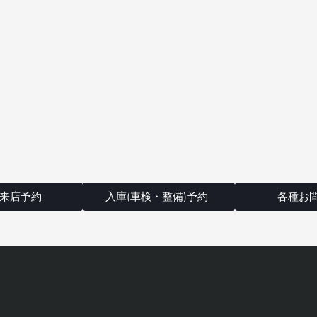
来店予約
入庫(車検・整備)予約
各種お