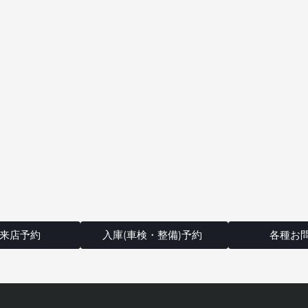
来店予約
入庫(車検・整備)予約
各種お