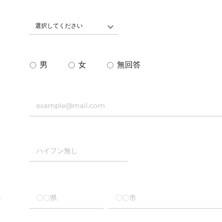
選択してください
男
女
無回答