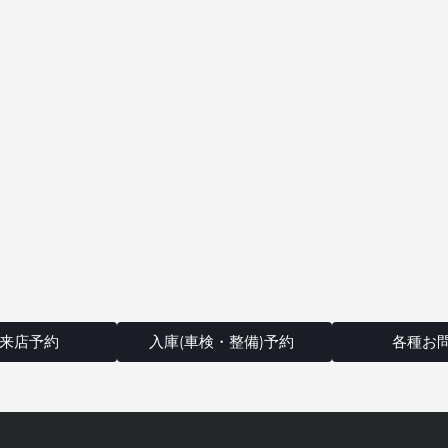
来店予約
入庫(車検・整備)予約
各種お