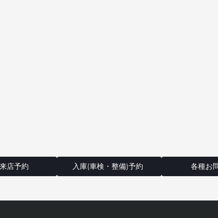
来店予約
入庫(車検・整備)予約
各種お