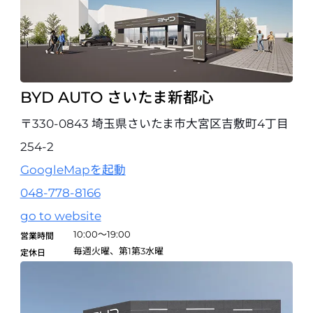
試乗予約
BYD AUTO 山陰
〒683-0804 鳥取県米子市米原9-2-1
0859-31-8855
BYD AUTO さいたま新都心
試乗予約
〒330-0843 埼玉県さいたま市大宮区吉敷町4丁目
254-2
BYD AUTO 岡山
〒703-8233 岡山県岡山市中区高屋334-14
GoogleMapを起動
086-270-8778
048-778-8166
試乗予約
go to website
10:00～19:00
営業時間
BYD AUTO 広島
毎週火曜、第1第3水曜
定休日
〒732-0057 広島県広島市東区二葉の里3-5-7 GRANODE広島1階
082-263-4666
試乗予約