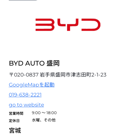
03-6451-0018
試乗予約
BYD AUTO 世田谷桜丘
〒156-0054 東京都世田谷区桜丘5-31-10
03-6413-9909
試乗予約
BYD AUTO 盛岡
BYD AUTO 池袋
〒020-0837 岩手県盛岡市津志田町2-1-23
〒171-0043 東京都豊島区要町2-14-19
GoogleMapを起動
03-5926-8283
019-638-2221
試乗予約
go to website
BYD AUTO 練馬
9:00 ～ 18:00
営業時間
〒177-0033 東京都練馬区高野台4丁目22-24
水曜、その他
定休日
03-6743-8880
宮城
試乗予約