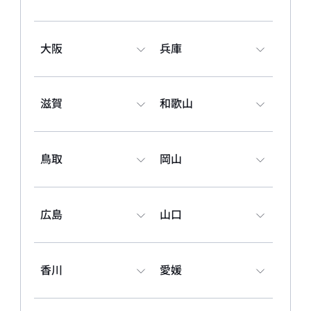
BYD AUTO 前橋
〒371-0024 群馬県前橋市表町1丁目3-3
大阪
兵庫
027-289-2000
試乗予約
滋賀
和歌山
BYD AUTO 太田
〒373-0813 群馬県太田市内ヶ島町933
0276-66-8400
鳥取
岡山
試乗予約
BYD AUTO さいたま新都心
広島
山口
〒330-0843 埼玉県さいたま市大宮区吉敷町4丁目254-2
048-778-8166
試乗予約
香川
愛媛
BYD AUTO さいたま南