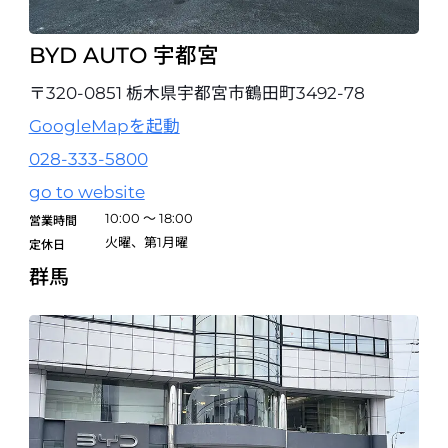
BYD AUTO 宇都宮
BYD AUTO 松阪
〒515-2121 三重県松阪市市場庄町1148-1
〒320-0851 栃木県宇都宮市鶴田町3492-78
0598-20-8080
GoogleMapを起動
試乗予約
028-333-5800
BYD AUTO 京都四条
go to website
〒615-0051 京都府京都市右京区西院安塚町１ APIT AUTOBACS 京
10:00 ～ 18:00
営業時間
都四条1F
火曜、第1月曜
075-874-1252
定休日
群馬
試乗予約
BYD AUTO 堺
〒590-0905 大阪府堺市堺区鉄砲町1（堺鉄砲町イオンモール専門店街
1F）
072-225-0676
試乗予約