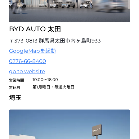
BYD AUTO 姫路
〒670-0955 兵庫県姫路市安田2丁目10
079-290-8880
試乗予約
BYD AUTO 太田
〒373-0813 群馬県太田市内ヶ島町933
BYD AUTO 滋賀
〒525-0053 滋賀県草津市矢倉2丁目6-10
GoogleMapを起動
077-516-6116
0276-66-8400
試乗予約
go to website
10:00～18:00
営業時間
BYD AUTO 彦根
第1月曜日・毎週火曜日
定休日
〒522-0038 滋賀県彦根市西沼波町29-2
0749-46-4150
埼玉
試乗予約
BYD AUTO 和歌山
開業準備室
〒649-6206 和歌山県岩出市堀口24-1
0736-69-0305