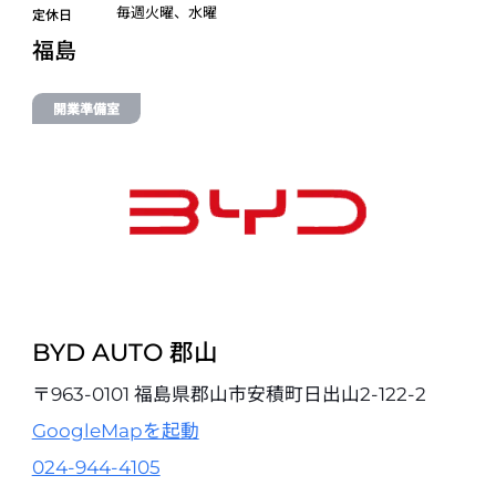
毎週火曜、水曜
〒254-0013 神奈川県平塚市田村2-1-13
定休日
0463-55-3232
福島
試乗予約
開業準備室
BYD AUTO 新潟
〒950-0872 新潟県新潟市東区牡丹山3丁目2−16
025-282-5533
試乗予約
BYD AUTO 富山
開業準備室
〒921-8011 石川県金沢市入江3丁目60番地（BYD AUTO 金沢 店舗
内）
BYD AUTO 郡山
076-225-3357
試乗予約
〒963-0101 福島県郡山市安積町日出山2-122-2
GoogleMapを起動
BYD AUTO 金沢
024-944-4105
〒921-8011 石川県金沢市入江3丁目60番地
076-225-3357