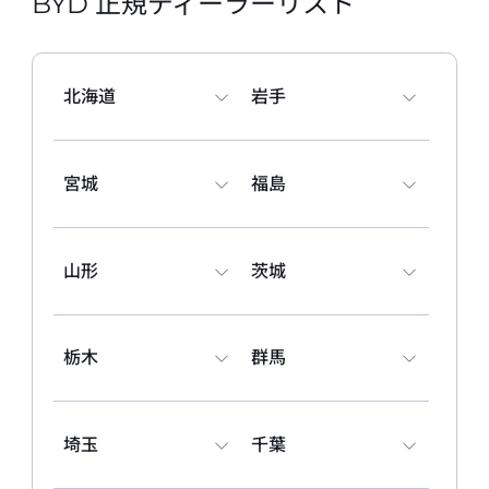
BYD 正規ディーラーリスト
022-796-8873
試乗予約
北海道
岩手
BYD AUTO 仙台泉
開業準備室
〒981-3117 宮城県仙台市泉区市名坂寺下62-1
022-341-6882
宮城
福島
試乗予約
BYD AUTO 郡山
開業準備室
山形
茨城
〒963-0101 福島県郡山市安積町日出山2-122-2
024-944-4105
試乗予約
栃木
群馬
BYD AUTO 山形
〒990-2481 山形県山形市あかねヶ丘2-17-26
023-616-3377
埼玉
千葉
試乗予約