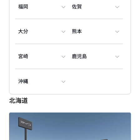
〒336-0034 埼玉県さいたま市南区内谷1丁目4-8
福岡
佐賀
048-615-0250
試乗予約
大分
熊本
BYD AUTO 越谷
〒343-0856 埼玉県越谷市谷中町4-2-1
048-969-0011
宮崎
鹿児島
試乗予約
BYD AUTO 川越
沖縄
〒350-1117 埼玉県川越市広栄町8-11
049-215-6612
北海道
試乗予約
BYD AUTO 花園
開業準備室
〒369-1246 埼玉県深谷市小前田467-1
048-500-9650