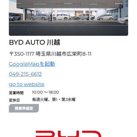
試乗予約
BYD AUTO 北九州
開業準備室
〒811-4121 福岡県宗像市王丸786-4
070-1269-5820
BYD AUTO 川越
試乗予約
〒350-1117 埼玉県川越市広栄町8-11
BYD AUTO 佐賀
GoogleMapを起動
〒849-0936 佐賀県佐賀市鍋島町森田71-6
0952-37-0388
049-215-6612
試乗予約
go to website
10:00 ～ 18:00
営業時間
BYD AUTO 大分
毎週火曜、第1・第3水曜
定休日
〒870-0952 大分県大分市下郡北1丁目4-11
開業準備室
097-574-7077
試乗予約