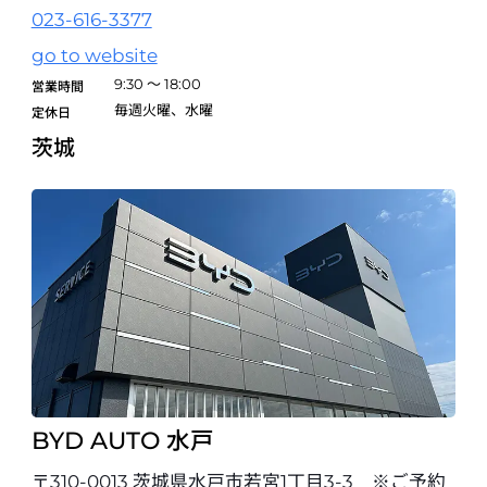
023-616-3377
BYD AUTO 静岡
go to website
〒422-8007 静岡県静岡市駿河区聖ー色151-1
9:30 ～ 18:00
054-204-7701
営業時間
毎週火曜、水曜
定休日
試乗予約
茨城
BYD AUTO 浜松
〒435-0044 静岡県浜松市中央区西塚町301-5
053-401-5911
試乗予約
BYD AUTO 三島
〒411-0902 静岡県駿東郡清水町玉川218-1
055-957-5535
試乗予約
BYD AUTO 水戸
BYD AUTO 岡崎
〒310-0013 茨城県水戸市若宮1丁目3-3 ※ご予約