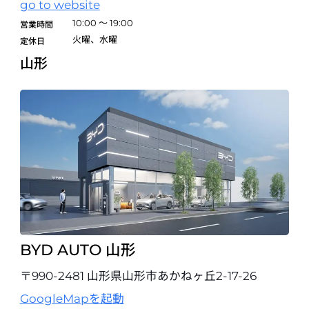
go to website
試乗予約
10:00 ～ 19:00
営業時間
火曜、水曜
定休日
BYD AUTO 山梨
山形
〒400-0065 山梨県甲府市貢川1-5-1
055-267-5200
試乗予約
BYD AUTO 長野
開業準備室
〒381-0022 長野県長野市大豆島5210
026-214-6258
試乗予約
BYD AUTO 岐阜
BYD AUTO 山形
〒501-0106 岐阜県岐阜市西河渡2-5
058-216-0335
〒990-2481 山形県山形市あかねヶ丘2-17-26
試乗予約
GoogleMapを起動