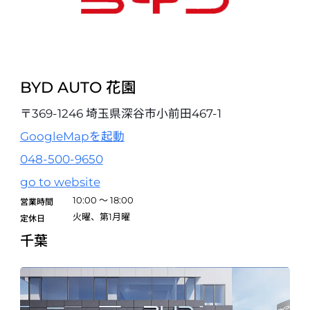
BYD AUTO 熊本
開業準備室
〒862-0963 熊本県熊本市南区出仲間８丁目9番5号
096-243-3700
試乗予約
BYD AUTO 花園
BYD AUTO 宮崎
開業準備室
〒369-1246 埼玉県深谷市小前田467-1
〒880-0056 宮崎県宮崎市神宮東3丁目1-36
0985-20-6600
GoogleMapを起動
試乗予約
048-500-9650
go to website
BYD AUTO 鹿児島
10:00 ～ 18:00
営業時間
〒892-0835 鹿児島県鹿児島市城南町2-10
火曜、第1月曜
099-227-5500
定休日
千葉
試乗予約
BYD AUTO 沖縄
開業準備室
〒900-0015 沖縄県那覇市久茂地3-1-1 日本生命那覇ビル1F
098-901-4052