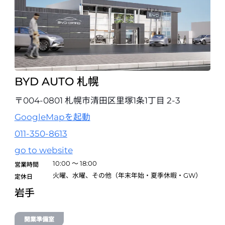
BYD AUTO 東京ベイ東雲
〒135-0062 東京都江東区東雲2-7-20（晴海通り沿い）
03-6632-0890
試乗予約
BYD AUTO 札幌
BYD AUTO 東京品川
〒108-0075 東京都港区港南2-12-23 明産高浜ビルディング
〒004-0801 札幌市清田区里塚1条1丁目 2-3
03-6810-3038
GoogleMapを起動
試乗予約
011-350-8613
BYD AUTO 東京杉並
go to website
〒168-0065 東京都杉並区浜田山4丁目15-8
10:00 ～ 18:00
営業時間
03-6810-3047
火曜、水曜、その他（年末年始・夏季休暇・GW）
定休日
試乗予約
岩手
BYD AUTO 目黒
開業準備室
〒152-0004 東京都目黒区鷹番1-1-5