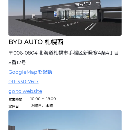
試乗予約
BYD AUTO 船橋
〒273-0001 千葉県船橋市市場4丁目20番8号
047-448-6666
試乗予約
BYD AUTO 札幌西
〒006-0804 北海道札幌市手稲区新発寒4条4丁目
BYD AUTO 柏
開業準備室
8番12号
〒343-0856 埼玉県越谷市谷中町4丁目2番地1（BYD AUTO 越谷 店舗
内）
GoogleMapを起動
048-969-0011
011-330-7617
試乗予約
go to website
10:00 ～ 18:00
営業時間
BYD AUTO 足立
火曜日、水曜
定休日
〒121-0055 東京都足立区加平1丁目13番7号
03-6802-5568
試乗予約