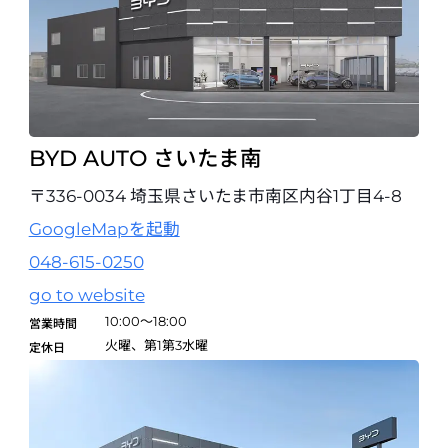
BYD AUTO 福山
〒720-0801 広島県福山市入船町3-3-7
084-944-7888
試乗予約
BYD AUTO さいたま南
BYD AUTO 山口
開業準備室
〒753-0871 山口県山口市朝田1757-8
〒336-0034 埼玉県さいたま市南区内谷1丁目4-8
083-934-2220
GoogleMapを起動
試乗予約
048-615-0250
go to website
BYD AUTO 高松
〒761-8071 香川県高松市伏石町2149番10
10:00～18:00
営業時間
087-868-8850
火曜、第1第3水曜
定休日
試乗予約
BYD AUTO 松山