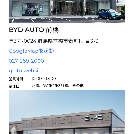
BYD AUTO EXPOCITY
〒565-0826 大阪府吹田市千里万博公園2-1 ららぽーとエキスポシティ
Ma棟 １F 10580
BYD AUTO 前橋
06-6310-0690
試乗予約
〒371-0024 群馬県前橋市表町1丁目3-3
GoogleMapを起動
BYD AUTO 神戸
027-289-2000
〒650-0023 兵庫県神戸市中央区栄町通2-4-14
078-515-6771
go to website
10:00～18:00
試乗予約
営業時間
火曜、第1第2第3月曜、その他
定休日
BYD AUTO 西宮
開業準備室
〒663-8114 兵庫県西宮市上甲園5-2-2
050-1725-5588
試乗予約