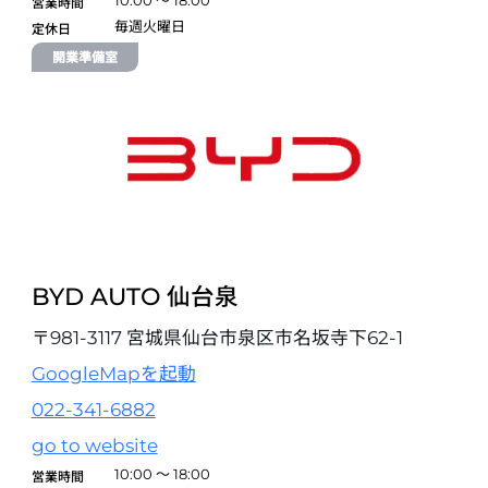
営業時間
毎週火曜日
定休日
BYD AUTO 東名横浜
開業準備室
〒226-0026 神奈川県横浜市緑区長津田町5814-5
045-744-7455
試乗予約
BYD AUTO 港北ニュータウン
〒224-0001 神奈川県横浜市都筑区中川8丁目1番4号
045-755-7315
試乗予約
BYD AUTO 仙台泉
BYD AUTO 横浜南
〒981-3117 宮城県仙台市泉区市名坂寺下62-1
〒235-0036 神奈川県横浜市磯子区中原1丁目3-53
GoogleMapを起動
045-342-4677
022-341-6882
試乗予約
go to website
10:00 ～ 18:00
BYD AUTO 湘南
営業時間