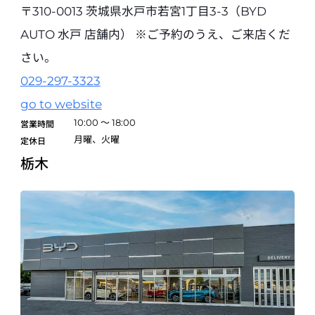
0568-48-5677
〒310-0013 茨城県水戸市若宮1丁目3-3（BYD
試乗予約
AUTO 水戸 店舗内） ※ご予約のうえ、ご来店くだ
さい。
BYD AUTO 名古屋西
開業準備室
029-297-3323
〒454-0932 愛知県名古屋市中川区中島新町3丁目1210番地
052-354-6133
go to website
10:00 ～ 18:00
営業時間
試乗予約
月曜、火曜
定休日
栃木
BYD AUTO 平針
開業準備室
〒468-0013 愛知県名古屋市天白区荒池1-1101
052-806-0092
試乗予約
BYD AUTO 四日市
〒510-0885 三重県四日市市日永4丁目2-7
059-337-8930
試乗予約