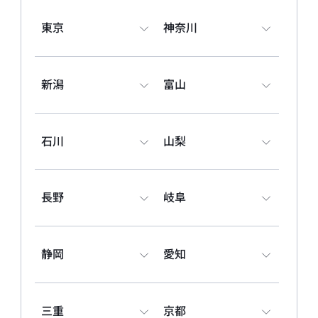
東京
神奈川
BYD AUTO 水戸
〒310-0013 茨城県水戸市若宮1丁目3-3 ※ご予約のうえ、ご来店くだ
さい。
029-297-3323
新潟
富山
試乗予約
BYD AUTO つくば
石川
山梨
開業準備室
〒310-0013 茨城県水戸市若宮1丁目3-3（BYD AUTO 水戸 店舗内）
※ご予約のうえ、ご来店ください。
029-297-3323
長野
岐阜
試乗予約
BYD AUTO 宇都宮
静岡
愛知
〒320-0851 栃木県宇都宮市鶴田町3492-78
028-333-5800
試乗予約
三重
京都