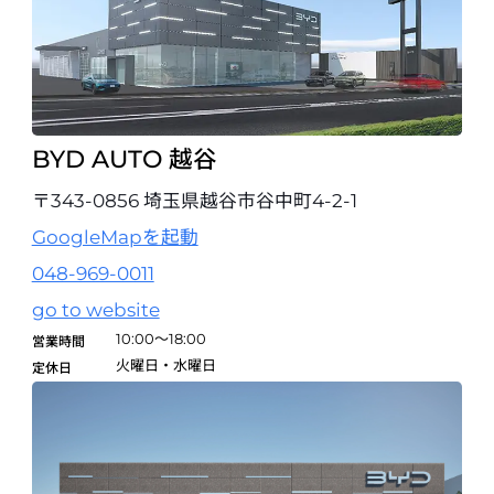
〒790-0054 愛媛県松山市空港通2丁目7-28
089-973-8881
試乗予約
BYD AUTO 福岡
〒812-8627 福岡県福岡市博多区那珂6丁目23番1号ららぽーと福岡1F
BYD AUTO 越谷
092-510-0900
〒343-0856 埼玉県越谷市谷中町4-2-1
試乗予約
GoogleMapを起動
BYD AUTO 福岡西
048-969-0011
〒810-8639 福岡県福岡市中央区地行浜2-2-1 （マークイズ福岡 1F）
go to website
092-834-9318
10:00～18:00
営業時間
試乗予約
火曜日・水曜日
定休日
BYD AUTO 久留米
〒830-0001 福岡県久留米市小森野3丁目17-12
0942-27-7585