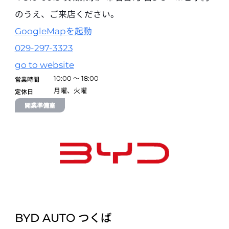
〒444-2134 愛知県岡崎市大樹寺1-5-8
のうえ、ご来店ください。
0564-73-5553
GoogleMapを起動
試乗予約
029-297-3323
BYD AUTO 刈谷
開業準備室
go to website
〒446-8530 愛知県安城市大東町9-30 ららぽーと安城 RCイン
10:00 ～ 18:00
営業時間
ポートギャラリー内 ※ららぽーと安城ではご試乗いただけません。ご
月曜、火曜
試乗希望は別途ご案内させていただきます。
定休日
080-2110-8619
開業準備室
試乗予約
BYD AUTO 名東
〒480-1151 愛知県長久手市久保山1926
0561-59-9888
試乗予約
BYD AUTO 名古屋北
BYD AUTO つくば
〒485-0048 愛知県小牧市間々本町123