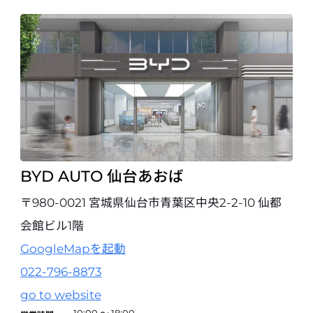
BYD AUTO 調布
開業準備室
〒182-0015 東京都調布市八雲台2-3-1 アクセル調布内
042-444-6070
試乗予約
BYD AUTO 立川
〒190-0015 東京都立川市泉町935-27 COMMONS TACHIKAWA
TACHIHI 08
BYD AUTO 仙台あおば
042-506-0035
試乗予約
〒980-0021 宮城県仙台市青葉区中央2-2-10 仙都
会館ビル1階
BYD AUTO 八王子
開業準備室
GoogleMapを起動
〒190-0015 東京都立川市泉町935-27 COMMONS TACHIKAWA
TACHIHI 08（BYD AUTO 立川 店舗内）
022-796-8873
042-506-0035
go to website
試乗予約
10:00 ～ 18:00