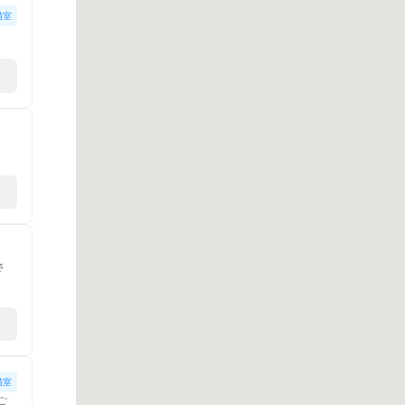
備室
さ
備室
ご