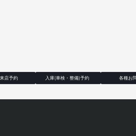
来店予約
入庫(車検・整備)予約
各種お