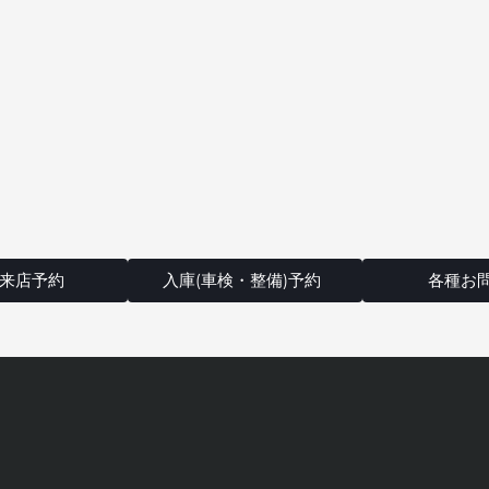
来店予約
入庫(車検・整備)予約
各種お