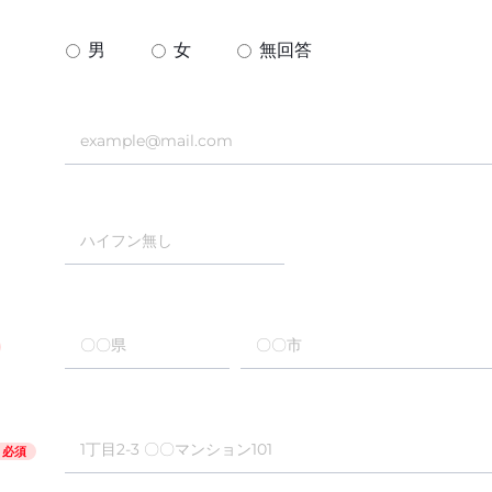
男
女
無回答
必須